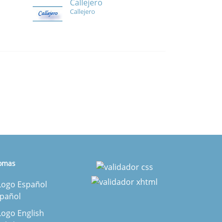
Callejero
Callejero
iomas
pañol