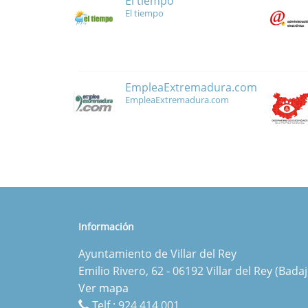
El tiempo
El tiempo
EmpleaExtremadura.com
EmpleaExtremadura.com
Información
Ayuntamiento de Villar del Rey
Emilio Rivero, 62 - 06192 Villar del Rey (Badaj
Ver mapa
Telf.:
924 414 001