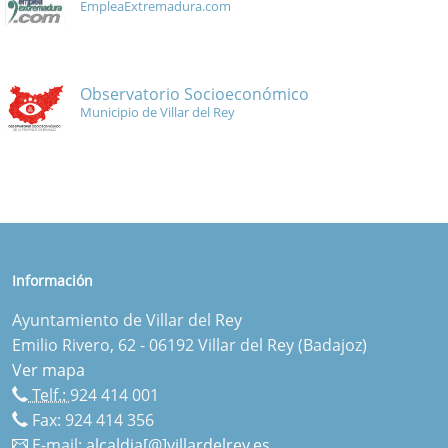
EmpleaExtremadura.com
Observatorio Socioeconómico
Municipio de Villar del Rey
Información
Ayuntamiento de Villar del Rey
Emilio Rivero, 62 - 06192 Villar del Rey (Badajoz)
Ver mapa
Telf.:
924 414 001
Fax: 924 414 356
E-mail:
alcaldia[@]villardelrey.es