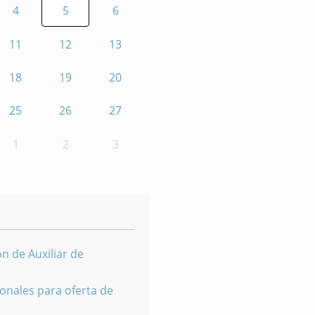
4
5
6
11
12
13
18
19
20
25
26
27
1
2
3
n de Auxiliar de
onales para oferta de