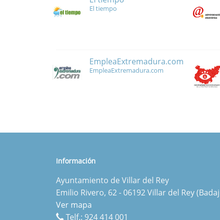
El tiempo
EmpleaExtremadura.com
EmpleaExtremadura.com
Información
Ayuntamiento de Villar del Rey
Emilio Rivero, 62 - 06192 Villar del Rey (Badaj
Ver mapa
Telf.:
924 414 001