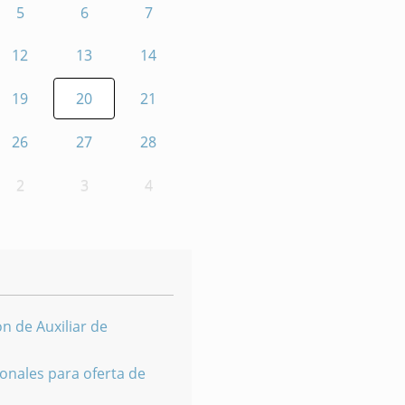
5
6
7
12
13
14
19
20
21
26
27
28
2
3
4
n de Auxiliar de
onales para oferta de