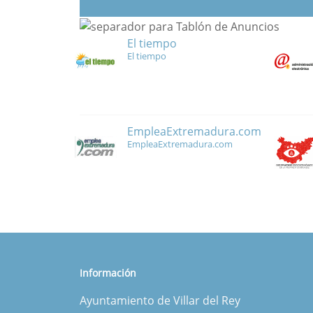
El tiempo
El tiempo
EmpleaExtremadura.com
EmpleaExtremadura.com
Información
Ayuntamiento de Villar del Rey