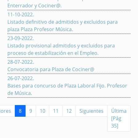
Enterrador y Cociner@.
11-10-2022
.
Listado definitivo de admitidos y excluidos para
plaza Plaza Profesor Música.
23-09-2022
.
Listado provisional admitidos y excluidos para
proceso de estabilización en el Empleo.
28-07-2022
.
Convocatoria para Plaza de Cociner@
26-07-2022
.
Bases para concurso de Plaza Laboral Fijo. Profesor
de Música.
iores
8
9
10
11
12
Siguientes
Última
[Pág
35]