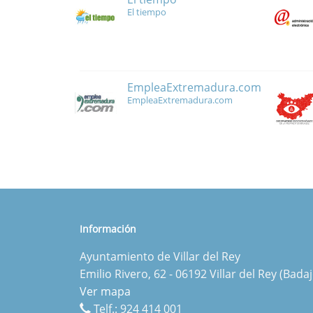
El tiempo
EmpleaExtremadura.com
EmpleaExtremadura.com
Información
Ayuntamiento de Villar del Rey
Emilio Rivero, 62 - 06192 Villar del Rey (Badaj
Ver mapa
Telf.:
924 414 001