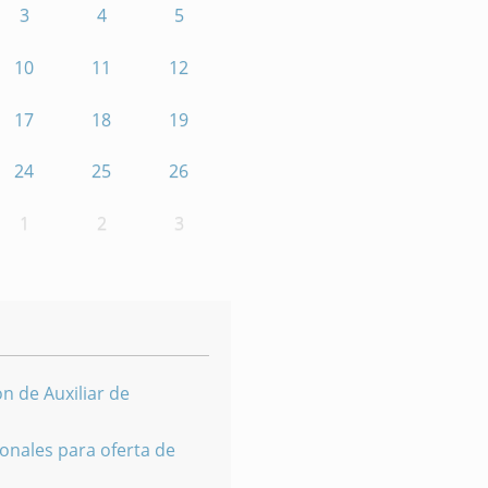
3
4
5
10
11
12
17
18
19
24
25
26
1
2
3
n de Auxiliar de
onales para oferta de