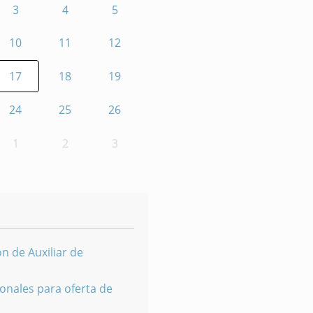
3
4
5
10
11
12
17
18
19
24
25
26
1
2
3
n de Auxiliar de
onales para oferta de