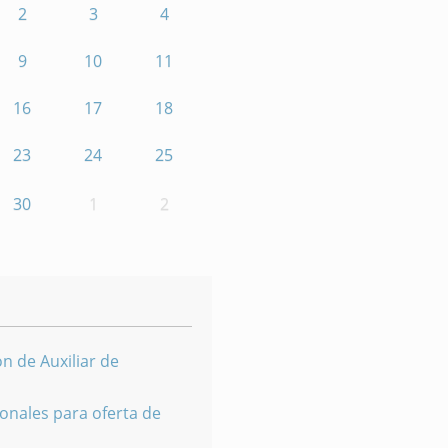
2
3
4
9
10
11
16
17
18
23
24
25
30
1
2
n de Auxiliar de
onales para oferta de