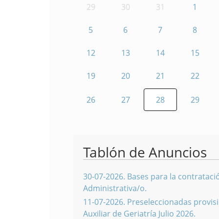
29
30
31
1
5
6
7
8
12
13
14
15
19
20
21
22
26
27
28
29
Tablón de Anuncios
30-07-2026
.
Bases para la contratació
Administrativa/o.
11-07-2026
.
Preseleccionadas provisi
Auxiliar de Geriatría Julio 2026.