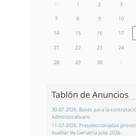
31
1
2
3
7
8
9
10
14
15
16
17
21
22
23
24
28
29
30
1
Tablón de Anuncios
30-07-2026
.
Bases para la contratació
Administrativa/o.
11-07-2026
.
Preseleccionadas provisi
Auxiliar de Geriatría Julio 2026.