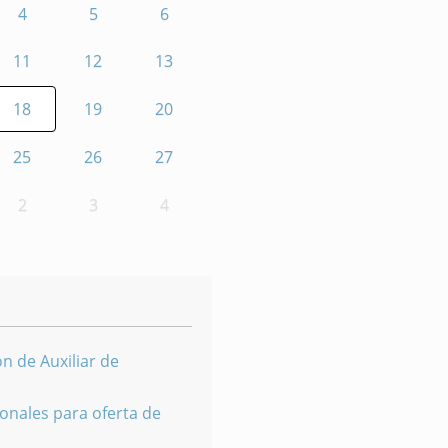
4
5
6
11
12
13
18
19
20
25
26
27
2
3
4
n de Auxiliar de
onales para oferta de