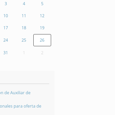
3
4
5
10
11
12
17
18
19
24
25
26
31
1
2
n de Auxiliar de
onales para oferta de