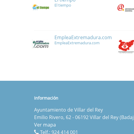
El tiempo
EmpleaExtremadura.com
EmpleaExtremadura.com
Información
Ayuntamiento de Villar del Rey
Emilio Rivero, 62 - 06192 Villar del Rey (Badaj
Ver mapa
Telf.:
924 414 001