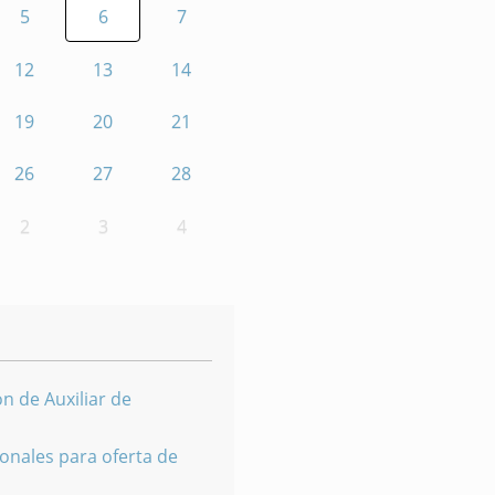
5
6
7
12
13
14
19
20
21
26
27
28
2
3
4
n de Auxiliar de
onales para oferta de